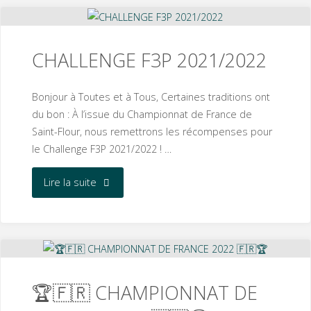
CANDIDATURES
CDF
CHALLENGE F3P 2021/2022
2023"
Bonjour à Toutes et à Tous, Certaines traditions ont
du bon : À l’issue du Championnat de France de
Saint-Flour, nous remettrons les récompenses pour
le Challenge F3P 2021/2022 ! …
"CHALLENGE
Lire la suite
F3P
2021/2022"
🏆🇫🇷 CHAMPIONNAT DE