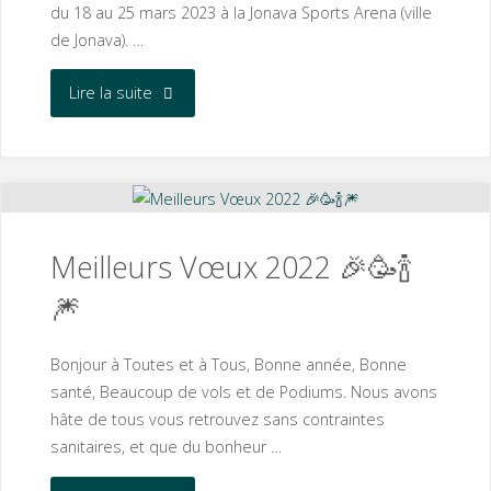
du 18 au 25 mars 2023 à la Jonava Sports Arena (ville
🏆"
de Jonava). …
"Sélection
Lire la suite
Équipe
de
France
Meilleurs Vœux 2022 🎉🥳🍾
2023"
🎆
Bonjour à Toutes et à Tous, Bonne année, Bonne
santé, Beaucoup de vols et de Podiums. Nous avons
hâte de tous vous retrouvez sans contraintes
sanitaires, et que du bonheur …