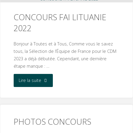
F3P
CONCOURS FAI LITUANIE
🎉"
2022
Bonjour à Toutes et à Tous, Comme vous le savez
tous, la Sélection de l’Équipe de France pour le CDM
2023 a déjà débutée. Cependant, une dernière
étape manque : …
"CONCOURS
Lire la suite
FAI
LITUANIE
2022"
PHOTOS CONCOURS