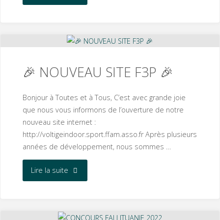
2023
:
Toutes
🎉 NOUVEAU SITE F3P 🎉
les
Bonjour à Toutes et à Tous, C’est avec grande joie
infos…
que nous vous informons de l’ouverture de notre
🇫🇷
nouveau site internet :
http://voltigeindoor.sport.ffam.asso.fr Après plusieurs
🏆"
années de développement, nous sommes …
"🎉
Lire la suite
NOUVEAU
SITE