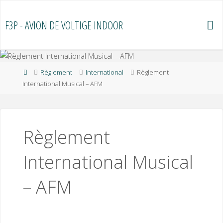
Skip
to
F3P - AVION DE VOLTIGE INDOOR
content
Home
Règlement
International
Règlement
International Musical – AFM
Règlement
International Musical
– AFM