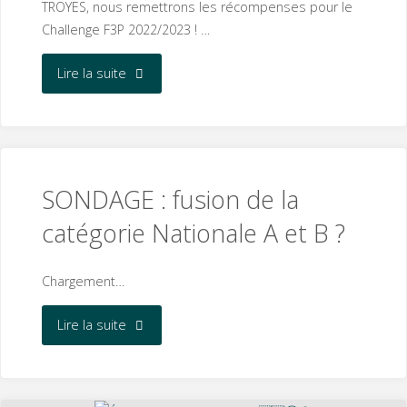
TROYES, nous remettrons les récompenses pour le
Challenge F3P 2022/2023 ! …
"CHALLENGE
Lire la suite
F3P
2023/2024"
SONDAGE : fusion de la
catégorie Nationale A et B ?
Chargement…
"SONDAGE
Lire la suite
:
fusion