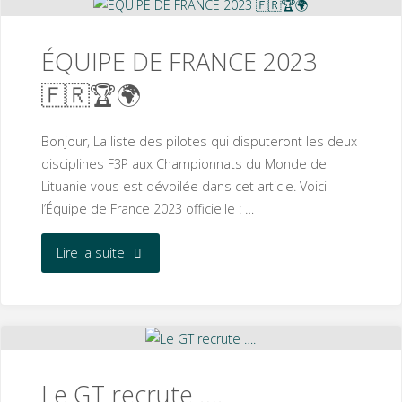
de
ÉQUIPE DE FRANCE 2023
la
🇫🇷🏆🌍
catégorie
Bonjour, La liste des pilotes qui disputeront les deux
Nationale
disciplines F3P aux Championnats du Monde de
Lituanie vous est dévoilée dans cet article. Voici
A
l’Équipe de France 2023 officielle : …
et
"ÉQUIPE
Lire la suite
B
DE
?"
FRANCE
2023
Le GT recrute ….