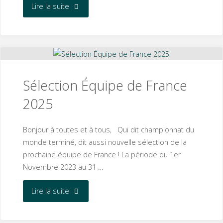
"Les
Lire la suite
promotions
au
CDF
Sélection Équipe de France
2024
2025
!"
Bonjour à toutes et à tous, Qui dit championnat du
monde terminé, dit aussi nouvelle sélection de la
prochaine équipe de France ! La période du 1er
Novembre 2023 au 31 …
"Sélection
Lire la suite
Équipe