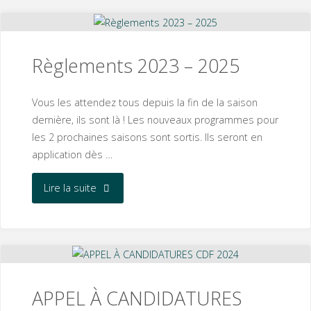
de
France
Règlements 2023 – 2025
2025"
Vous les attendez tous depuis la fin de la saison
dernière, ils sont là ! Les nouveaux programmes pour
les 2 prochaines saisons sont sortis. Ils seront en
application dès …
"Règlements
Lire la suite
2023
–
2025"
APPEL À CANDIDATURES