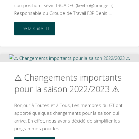
composition : Kévin TROADEC (kevtro@orange.fr) :
Responsable du Groupe de Travail F3P Denis …
"Du
Lire la suite
changement
dans
le
⚠️ Changements importants
Groupe
pour la saison 2022/2023 ⚠️
de
Bonjour à Toutes et à Tous, Les membres du GT ont
Travail
apporté quelques changements pour la saison qui
arrive. En effet, nous avons décidé de simplifier les
F3P"
programmes pour les …